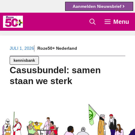
Aanmelden Nieuwsbrief
Ga
Menu
naar
de
inhoud
JULI 1, 2026
Roze50+ Nederland
kennisbank
Casusbundel: samen
staan we sterk