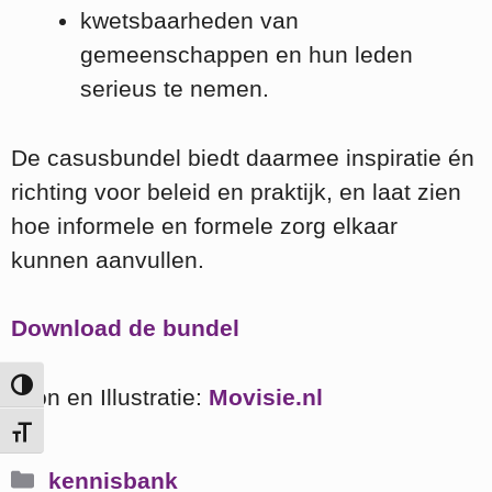
kwetsbaarheden van
gemeenschappen en hun leden
serieus te nemen.
De casusbundel biedt daarmee inspiratie én
richting voor beleid en praktijk, en laat zien
hoe informele en formele zorg elkaar
kunnen aanvullen.
Download de bundel
Keuze voor hoog contrast
Bron en Illustratie:
Movisie.nl
Kies grootte van het lettertype
Categorieën
kennisbank