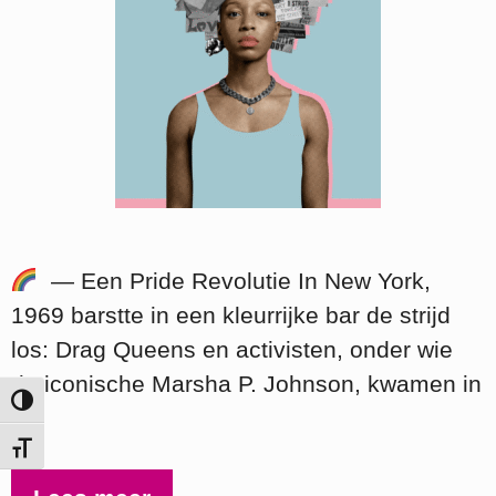
— Een Pride Revolutie In New York,
1969 barstte in een kleurrijke bar de strijd
los: Drag Queens en activisten, onder wie
de iconische Marsha P. Johnson, kwamen in
Keuze voor hoog contrast
…
Kies grootte van het lettertype