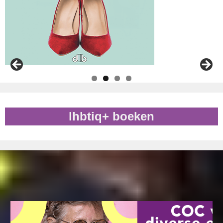
lhbtiq+ boeken