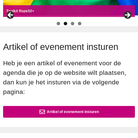
Handboek Roze Loper
Handreiking voor Roze 50+ ambassadeurs
Roze50+ zoek
t coll
ega's
Toolkit Roze50+
Artikel of evenement insturen
Heb je een artikel of evenement voor de
agenda die je op de website wilt plaatsen,
dan kun je het insturen via de volgende
pagina:
Artikel of evenement insturen