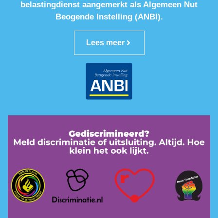
belastingdienst aangemerkt als Algemeen Nut
Beogende Instelling (ANBI).
Lees meer