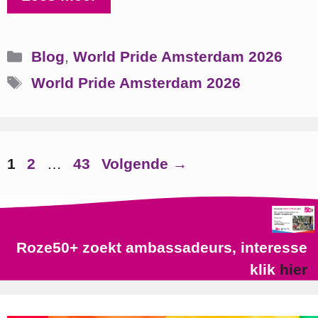
Categorieën
Blog
,
World Pride Amsterdam 2026
Tags
World Pride Amsterdam 2026
Pagina
Pagina
Pagina
1
2
…
43
Volgende
→
Roze50+ zoekt ambassadeurs, interesse
klik
hier