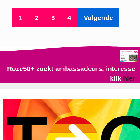
1
2
3
4
Volgende
Roze50+ zoekt ambassadeurs, interesse
klik
hier