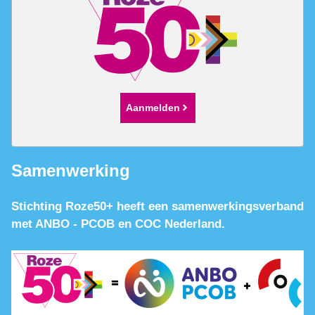
Aanmelden
Samenwerking
Stichting Roze50+ heeft een samenwerkingsverband
met ANBO - PCOB en COC Nederland.