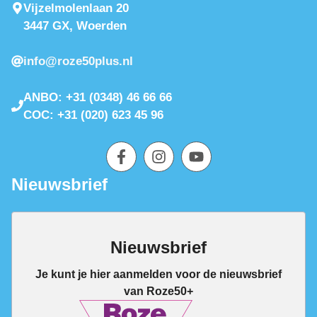
Vijzelmolenlaan 20
3447 GX, Woerden
info@roze50plus.nl
ANBO: +31 (0348) 46 66 66
COC: +31 (020) 623 45 96
Nieuwsbrief
Nieuwsbrief
Je kunt je hier aanmelden voor de nieuwsbrief
van Roze50+