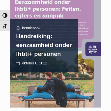
Keuze voor hoog contrast
Kies grootte van het lettertype
kennisbank
Handreiking:
eenzaamheid onder
lhbti+ personen
oktober 8, 2022