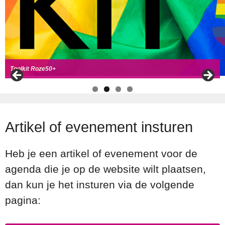
Handboek Roze Loper
Handreiking voor Roze 50+ ambassadeurs
Roze50+ zoek
t coll
ega's
Toolkit Roze50+
Artikel of evenement insturen
Heb je een artikel of evenement voor de
agenda die je op de website wilt plaatsen,
dan kun je het insturen via de volgende
pagina: