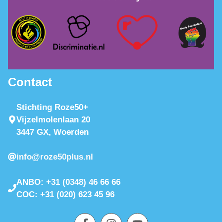
Contact
Stichting Roze50+
Vijzelmolenlaan 20
3447 GX, Woerden
info@roze50plus.nl
ANBO: +31 (0348) 46 66 66
COC: +31 (020) 623 45 96