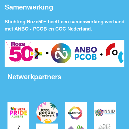
Samenwerking
Stichting Roze50+ heeft een samenwerkingsverband
met ANBO - PCOB en COC Nederland.
Netwerkpartners