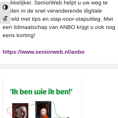
makkelijker. SeniorWeb helpt u uw weg te
Keuze voor hoog contrast
vinden in de snel veranderende digitale
wereld met tips en stap-voor-stapuitleg. Met
Kies grootte van het lettertype
een lidmaatschap van ANBO krijgt u ook nog
eens korting!
https://www.seniorweb.nl/anbo