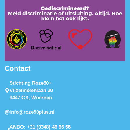
Contact
Stichting Roze50+
Vijzelmolenlaan 20
3447 GX, Woerden
info@roze50plus.nl
ANBO: +31 (0348) 46 66 66