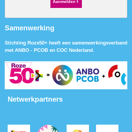
Aanmelden
Samenwerking
Stichting Roze50+ heeft een samenwerkingsverband
met ANBO - PCOB en COC Nederland.
Netwerkpartners