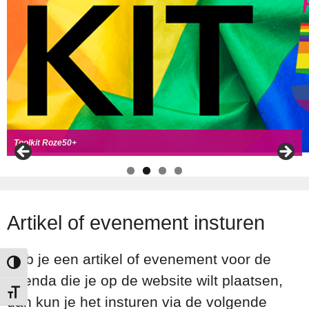
Handboek Roze Loper
Handreiking voor Roze 50+ ambassadeurs
Roze50+ zoek
t coll
ega's
Toolkit Roze50+
Artikel of evenement insturen
Heb je een artikel of evenement voor de
Keuze voor hoog contrast
agenda die je op de website wilt plaatsen,
Kies grootte van het lettertype
dan kun je het insturen via de volgende