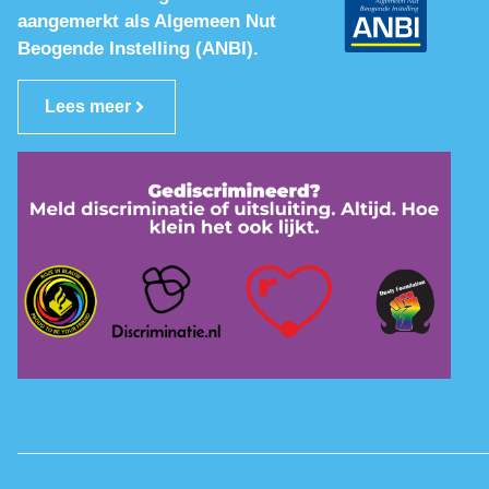
aangemerkt als Algemeen Nut
Beogende Instelling (ANBI).
Lees meer