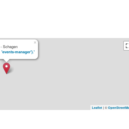
×
 - Schagen
, 'events-manager').'
| ©
Leaflet
OpenStreetM