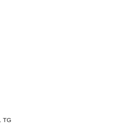
 Calendar
iCalendar
1 TG