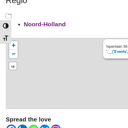
Regio
Noord-Holland
Keuze voor hoog contrast
Kies grootte van het lettertype
+
Iepenlaan 56
'.__('Events'
−
15
Spread the love