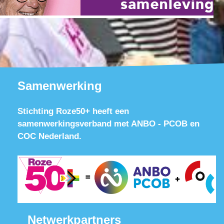
Samenwerking
Stichting Roze50+ heeft een
samenwerkingsverband met ANBO - PCOB en
COC Nederland.
Netwerkpartners