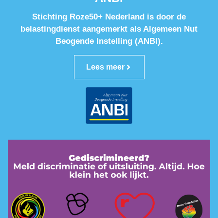
Stichting Roze50+ Nederland is door de
belastingdienst aangemerkt als Algemeen Nut
Beogende Instelling (ANBI).
Lees meer