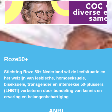
Roze50+
Stichting Roze 50+ Nederland wil de leefsituatie en
het welzijn van lesbische, homoseksuele,
biseksuele, transgender en intersekse 50-plussers
(LHBTI) verbeteren door bundeling van kennis en
ervaring en belangenbehartiging.
ANBI