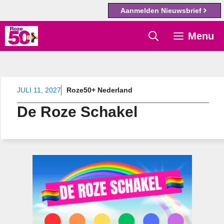
Aanmelden Nieuwsbrief
Ga
Menu
naar
de
inhoud
JULI 11, 2027
Roze50+ Nederland
De Roze Schakel