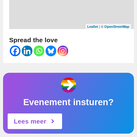
| ©
Leaflet
OpenStreetMap
Spread the love
Evenement insturen?
Lees meer