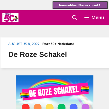
Aanmelden Nieuwsbrief
Ga
Menu
naar
de
inhoud
AUGUSTUS 8, 2027
Roze50+ Nederland
De Roze Schakel