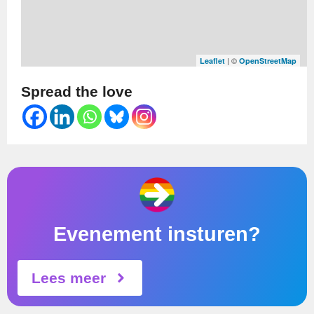
| ©
Leaflet
OpenStreetMap
Spread the love
Evenement insturen?
Lees meer