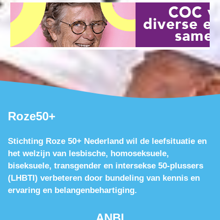
Roze50+
Stichting Roze 50+ Nederland wil de leefsituatie en
het welzijn van lesbische, homoseksuele,
biseksuele, transgender en intersekse 50-plussers
(LHBTI) verbeteren door bundeling van kennis en
ervaring en belangenbehartiging.
ANBI