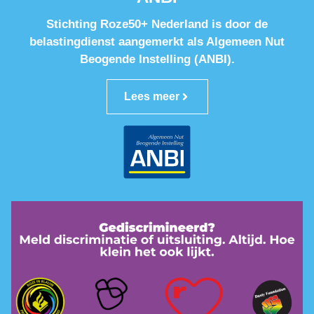
Stichting Roze50+ Nederland is door de
belastingdienst aangemerkt als Algemeen Nut
Beogende Instelling (ANBI).
Lees meer