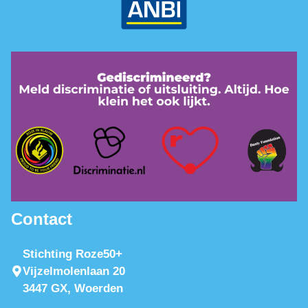
Contact
Stichting Roze50+
Vijzelmolenlaan 20
3447 GX, Woerden