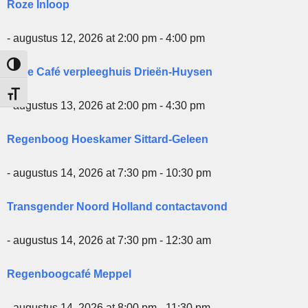
Roze Inloop
- augustus 12, 2026 at 2:00 pm - 4:00 pm
Keuze voor hoog contrast
Roze Café verpleeghuis Drieën-Huysen
Kies grootte van het lettertype
- augustus 13, 2026 at 2:00 pm - 4:30 pm
Regenboog Hoeskamer Sittard-Geleen
- augustus 14, 2026 at 7:30 pm - 10:30 pm
Transgender Noord Holland contactavond
- augustus 14, 2026 at 7:30 pm - 12:30 am
Regenboogcafé Meppel
- augustus 14, 2026 at 8:00 pm - 11:30 pm