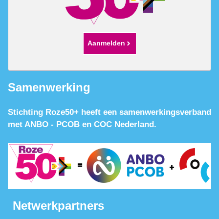
Aanmelden
Samenwerking
Stichting Roze50+ heeft een samenwerkingsverband
met ANBO - PCOB en COC Nederland.
Netwerkpartners