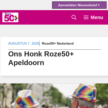
Aanmelden Nieuwsbrief
Ga
Menu
naar
de
inhoud
AUGUSTUS 7, 2026
Roze50+ Nederland
Ons Honk Roze50+
Apeldoorn