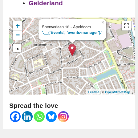
Gelderland
×
+
Sperwerlaan 18 - Apeldoorn
'.__('Events', 'events-manager').'
−
15
| ©
Leaflet
OpenStreetMap
Spread the love