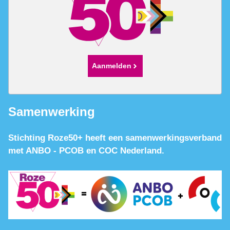
Aanmelden
Samenwerking
Stichting Roze50+ heeft een samenwerkingsverband
met ANBO - PCOB en COC Nederland.