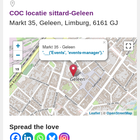
COC locatie sittard-Geleen
Markt 35, Geleen, Limburg, 6161 GJ
×
+
Markt 35 - Geleen
'.__('Events', 'events-manager').'
−
15
| ©
Leaflet
OpenStreetMap
Spread the love