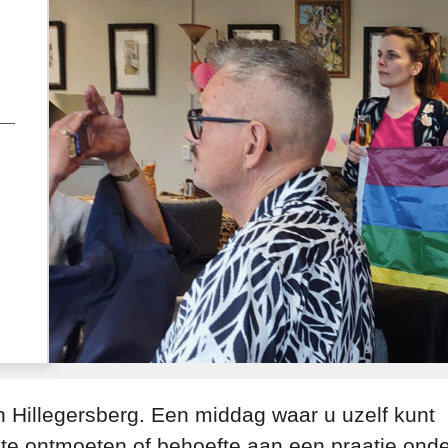
n Hillegersberg. Een middag waar u uzelf kunt
 te ontmoeten of behoefte aan een praatje ond