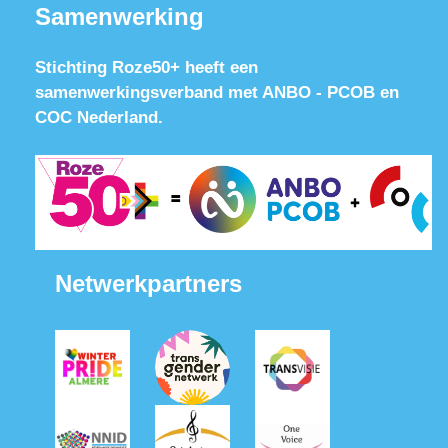
Samenwerking
Stichting Roze50+ heeft een
samenwerkingsverband met ANBO - PCOB en
COC Nederland.
Netwerkpartners