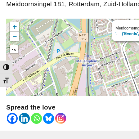
Meidoornsingel 181, Rotterdam, Zuid-Hollan
+
Meidoornsing
'.__('Events'
−
15
Keuze voor hoog contrast
Kies grootte van het lettertype
Spread the love