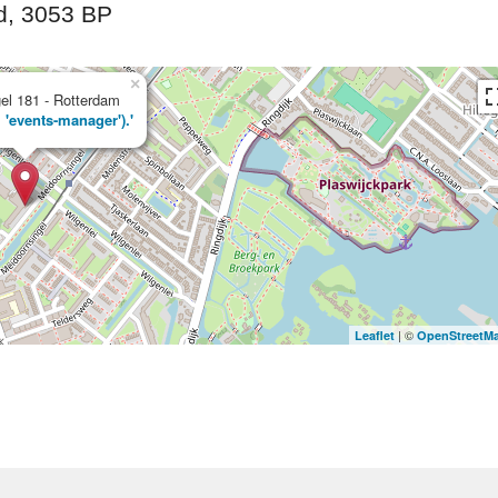
d, 3053 BP
×
el 181 - Rotterdam
, 'events-manager').'
| ©
Leaflet
OpenStreetM