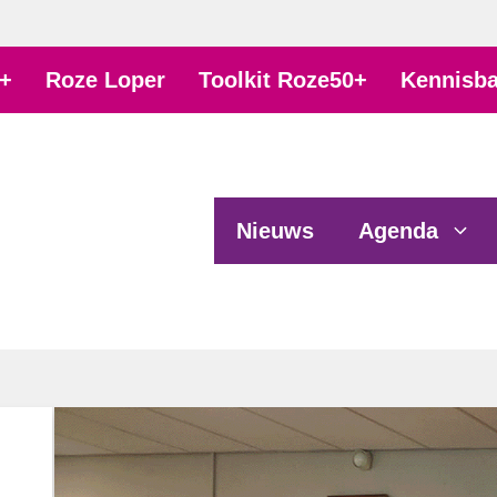
+
Roze Loper
Toolkit Roze50+
Kennisb
Nieuws
Agenda