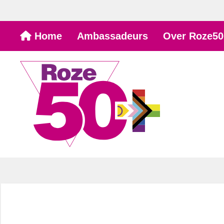
Ga
Home
Ambassadeurs
Over Roze50
naar
de
inhoud