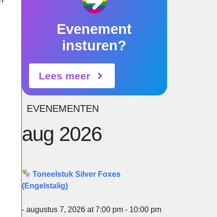
Evenement
insturen?
Lees meer
EVENEMENTEN
aug 2026
Office 365
Ou
Toneelstuk Silver Foxes
(Engelstalig)
- augustus 7, 2026 at 7:00 pm - 10:00 pm