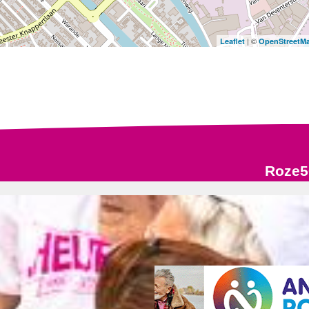
| ©
Leaflet
OpenStreetM
Roze5