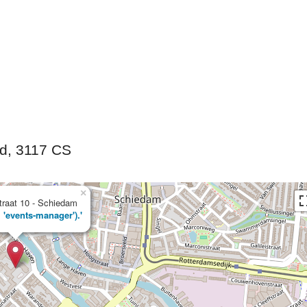
 Calendar
iCalendar
nd, 3117 CS
×
straat 10 - Schiedam
, 'events-manager').'