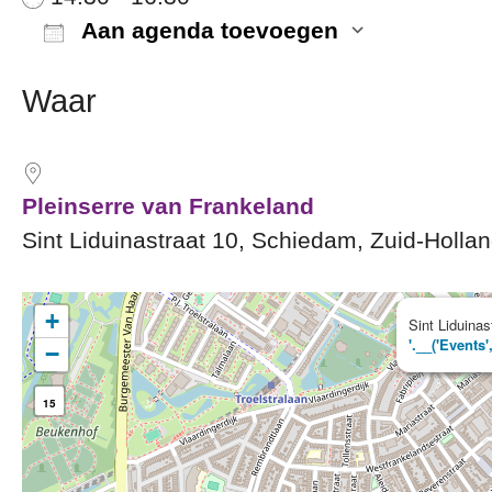
Aan agenda toevoegen
Download ICS
Google
Waar
Pleinserre van Frankeland
Sint Liduinastraat 10, Schiedam, Zuid-Holla
+
Sint Liduina
'.__('Events'
−
15