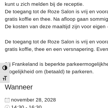
kunt u zich melden bij de receptie.
De toegang tot de Roze Salon is vrij en voo
gratis koffie en thee. Na afloop gaan sommig
De kosten van deze maaltijd zijn voor eigen 
De toegang tot de Roze Salon is vrij en voo
gratis koffie, thee en een versnapering. Eve
Bij Frankeland is beperkte parkeermogelijk
Keuze voor hoog contrast
mogelijkheid om (betaald) te parkeren.
Kies grootte van het lettertype
Wanneer
november 28, 2028
14:30 - 16:30