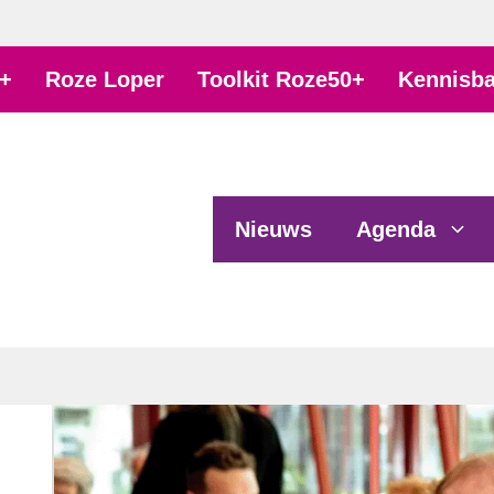
+
Roze Loper
Toolkit Roze50+
Kennisb
Nieuws
Agenda