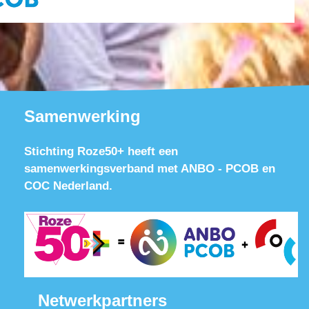
Samenwerking
Stichting Roze50+ heeft een
samenwerkingsverband met ANBO - PCOB en
COC Nederland.
Netwerkpartners