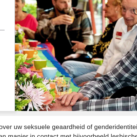
over uw seksuele geaardheid of genderidentitei
n manier in contact met bijvoorbeeld lesbisch