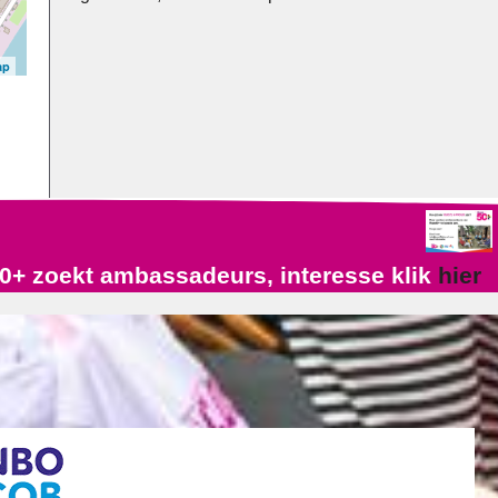
ap
0+ zoekt ambassadeurs, interesse klik
hier