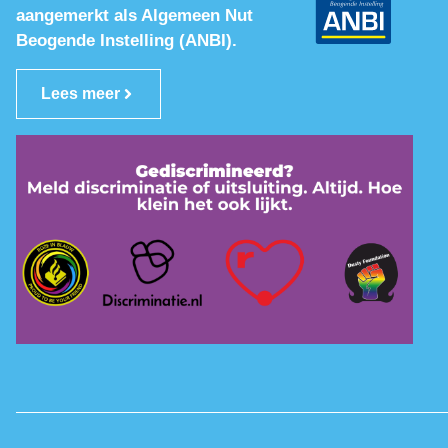
aangemerkt als Algemeen Nut
Beogende Instelling (ANBI).
Lees meer