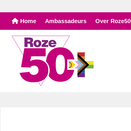
Ga
Home
Ambassadeurs
Over Roze50
naar
de
inhoud