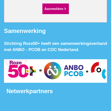
Aanmelden
Samenwerking
Stichting Roze50+ heeft een samenwerkingsverband
met ANBO - PCOB en COC Nederland.
Netwerkpartners