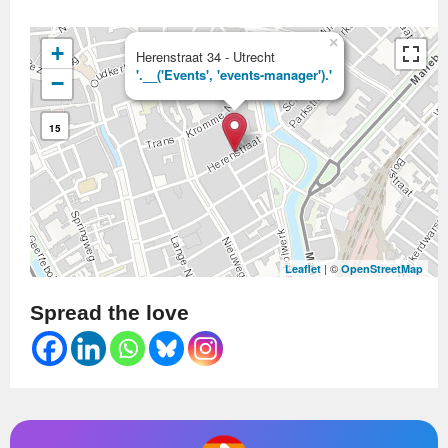
×
+
Herenstraat 34 - Utrecht
'.__('Events', 'events-manager').'
−
15
| ©
Leaflet
OpenStreetMap
Spread the love