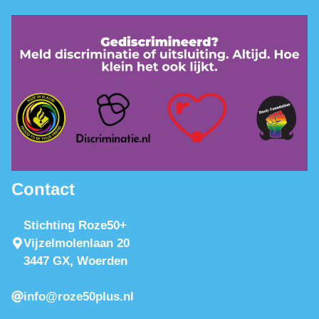
Contact
Stichting Roze50+
Vijzelmolenlaan 20
3447 GX, Woerden
info@roze50plus.nl