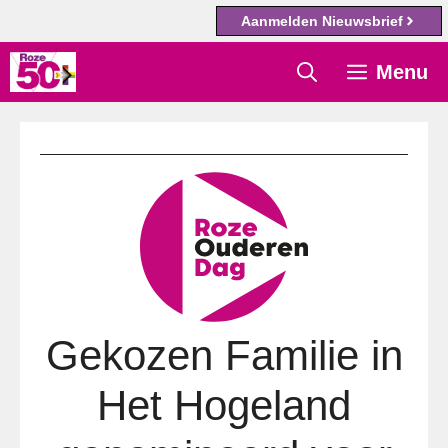
Aanmelden Nieuwsbrief
Ga
Menu
naar
de
inhoud
Gekozen Familie in
Het Hogeland