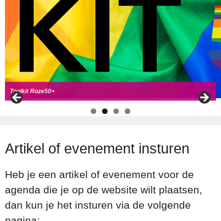
Handboek Roze Loper
Handreiking voor Roze 50+ ambassadeurs
Roze50+ zoek
t coll
ega's
Toolkit Roze50+
Artikel of evenement insturen
Heb je een artikel of evenement voor de
agenda die je op de website wilt plaatsen,
dan kun je het insturen via de volgende
pagina: