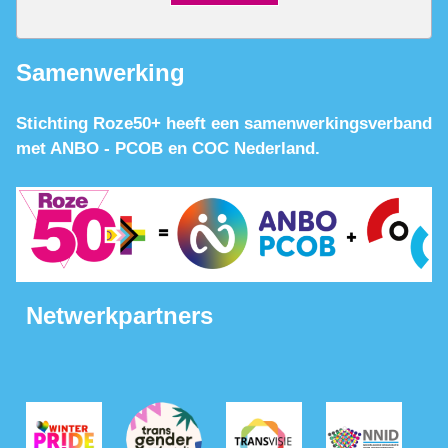
Samenwerking
Stichting Roze50+ heeft een samenwerkingsverband
met ANBO - PCOB en COC Nederland.
Netwerkpartners