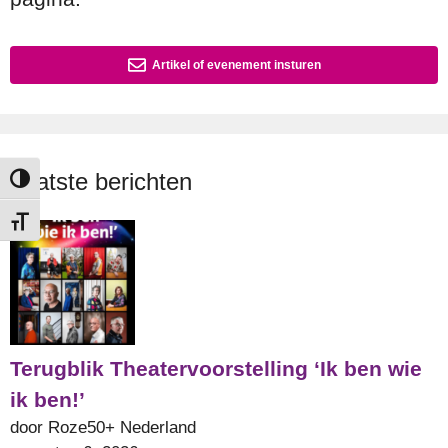
Artikel of evenement insturen
Laatste berichten
Keuze voor hoog contrast
Kies grootte van het lettertype
Terugblik Theatervoorstelling ‘Ik ben wie
ik ben!’
door Roze50+ Nederland