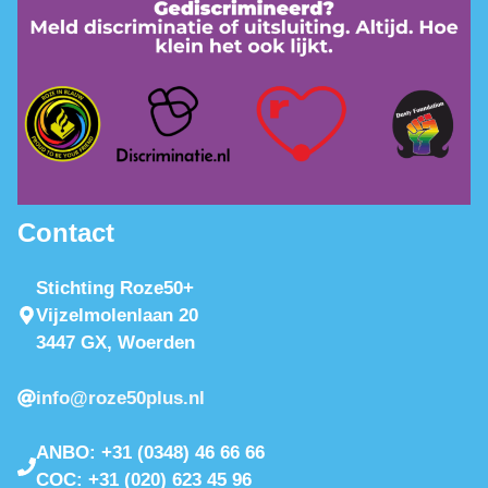
Contact
Stichting Roze50+
Vijzelmolenlaan 20
3447 GX, Woerden
info@roze50plus.nl
ANBO: +31 (0348) 46 66 66
COC: +31 (020) 623 45 96