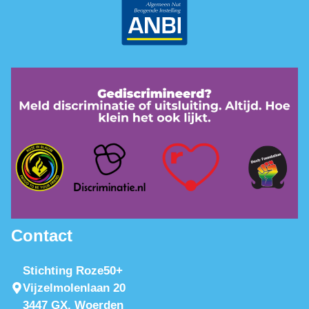
Contact
Stichting Roze50+
Vijzelmolenlaan 20
3447 GX, Woerden