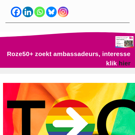
Roze50+ zoekt ambassadeurs, interesse
klik
hier