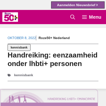
Aanmelden Nieuwsbrief
Ga
Menu
naar
de
inhoud
OKTOBER 8, 2022
Roze50+ Nederland
kennisbank
Handreiking: eenzaamheid
onder lhbti+ personen
kennisbank