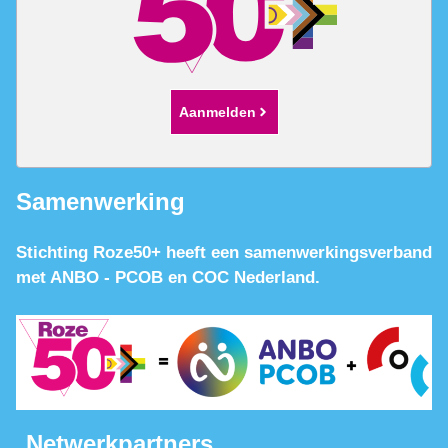
Aanmelden
Samenwerking
Stichting Roze50+ heeft een samenwerkingsverband
met ANBO - PCOB en COC Nederland.
Netwerkpartners