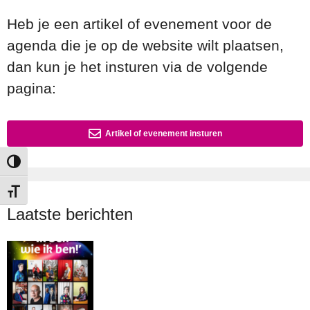
Heb je een artikel of evenement voor de
agenda die je op de website wilt plaatsen,
dan kun je het insturen via de volgende
pagina:
Artikel of evenement insturen
Keuze voor hoog contrast
Kies grootte van het lettertype
Laatste berichten