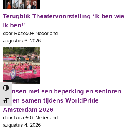
Terugblik Theatervoorstelling ‘Ik ben wie
ik ben!’
door Roze50+ Nederland
augustus 6, 2026
Keuze voor hoog contrast
Mensen met een beperking en senioren
varen samen tijdens WorldPride
Kies grootte van het lettertype
Amsterdam 2026
door Roze50+ Nederland
augustus 4, 2026