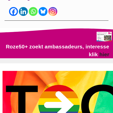
Roze50+ zoekt ambassadeurs, interesse
klik
hier