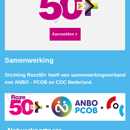
Aanmelden
Samenwerking
Stichting Roze50+ heeft een samenwerkingsverband
met ANBO - PCOB en COC Nederland.