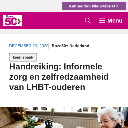
Aanmelden Nieuwsbrief
Ga
Menu
naar
de
inhoud
DECEMBER 23, 2020
Roze50+ Nederland
kennisbank
Handreiking: Informele
zorg en zelfredzaamheid
van LHBT-ouderen