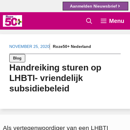
Aanmelden Nieuwsbrief
Ga
Menu
naar
de
inhoud
NOVEMBER 25, 2020
Roze50+ Nederland
Blog
Handreiking sturen op
LHBTI- vriendelijk
subsidiebeleid
Als vertegenwoordiger van een LHBTI