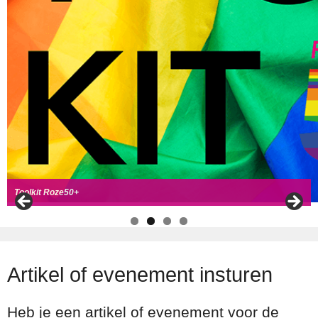
Handboek Roze Loper
Handreiking voor Roze 50+ ambassadeurs
Roze50+ zoek
t coll
ega's
Toolkit Roze50+
Artikel of evenement insturen
Heb je een artikel of evenement voor de