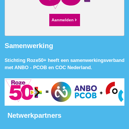
Aanmelden
Samenwerking
Stichting Roze50+ heeft een samenwerkingsverband
met ANBO - PCOB en COC Nederland.
Netwerkpartners