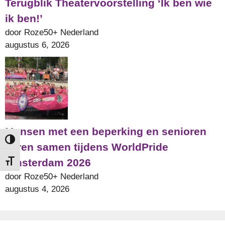
Terugblik Theatervoorstelling ‘Ik ben wie
ik ben!’
door Roze50+ Nederland
augustus 6, 2026
Mensen met een beperking en senioren
Keuze voor hoog contrast
varen samen tijdens WorldPride
Amsterdam 2026
Kies grootte van het lettertype
door Roze50+ Nederland
augustus 4, 2026