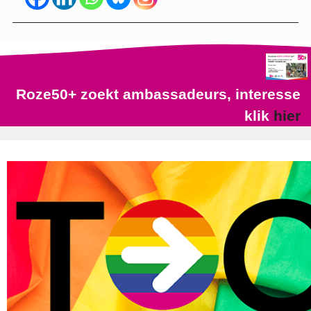
Roze50+ zoekt ambassadeurs, interesse
klik
hier