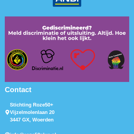
Contact
Stichting Roze50+
Vijzelmolenlaan 20
3447 GX, Woerden