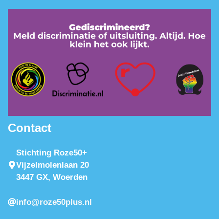
Contact
Stichting Roze50+
Vijzelmolenlaan 20
3447 GX, Woerden
info@roze50plus.nl