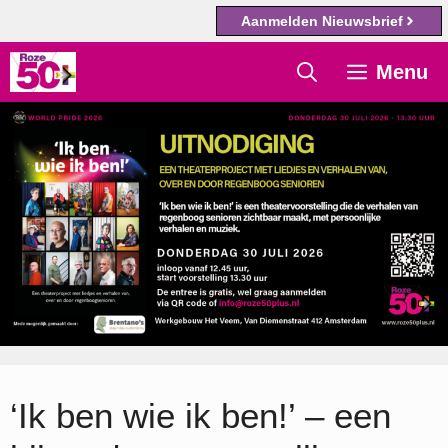
Aanmelden Nieuwsbrief
Ga
Menu
naar
de
inhoud
‘Ik ben wie ik ben!’ – een