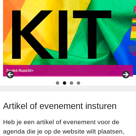
Handboek Roze Loper
Handreiking voor Roze 50+ ambassadeurs
Roze50+ zoek
t coll
ega's
Toolkit Roze50+
Artikel of evenement insturen
Heb je een artikel of evenement voor de
agenda die je op de website wilt plaatsen,