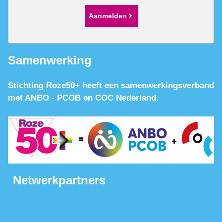
Aanmelden
Samenwerking
Stichting Roze50+ heeft een samenwerkingsverband
met ANBO - PCOB en COC Nederland.
Netwerkpartners