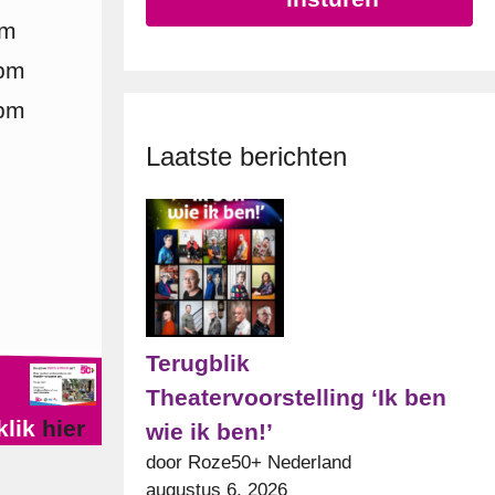
pm
 pm
 pm
Laatste berichten
Terugblik
Theatervoorstelling ‘Ik ben
klik
hier
wie ik ben!’
door Roze50+ Nederland
augustus 6, 2026