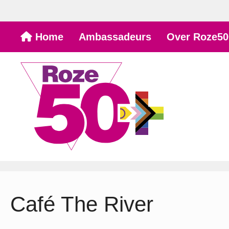
Ga
Home
Ambassadeurs
Over Roze50
naar
de
inhoud
Café The River