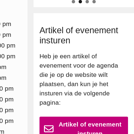
0 pm
Artikel of evenement
0 pm
insturen
:00 pm
:00 pm
Heb je een artikel of
evenement voor de agenda
 pm
die je op de website wilt
 pm
plaatsen, dan kun je het
00 pm
insturen via de volgende
00 pm
pagina:
00 pm
00 pm
Artikel of evenement
pm
insturen