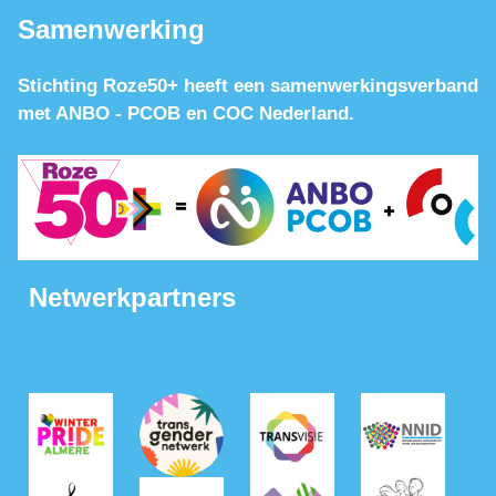
Samenwerking
Stichting Roze50+ heeft een samenwerkingsverband
met ANBO - PCOB en COC Nederland.
Netwerkpartners