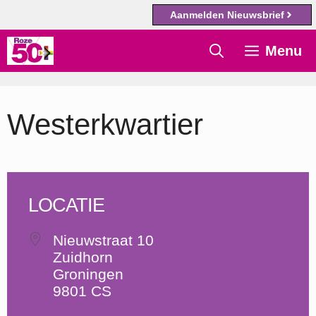
Aanmelden Nieuwsbrief
Ga
Menu
naar
de
inhoud
Westerkwartier
LOCATIE
Nieuwstraat 10
Zuidhorn
Groningen
9801 CS