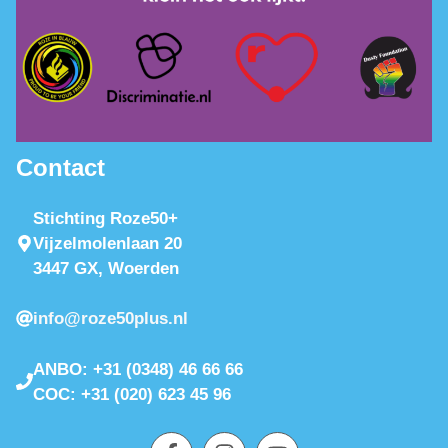
Contact
Stichting Roze50+
Vijzelmolenlaan 20
3447 GX, Woerden
info@roze50plus.nl
ANBO: +31 (0348) 46 66 66
COC: +31 (020) 623 45 96