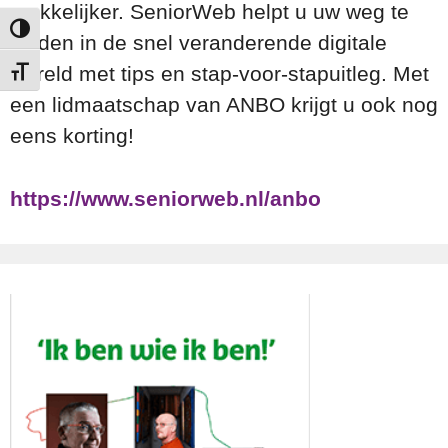
makkelijker. SeniorWeb helpt u uw weg te
Keuze voor hoog contrast
vinden in de snel veranderende digitale
wereld met tips en stap-voor-stapuitleg. Met
Kies grootte van het lettertype
een lidmaatschap van ANBO krijgt u ook nog
eens korting!
https://www.seniorweb.nl/anbo