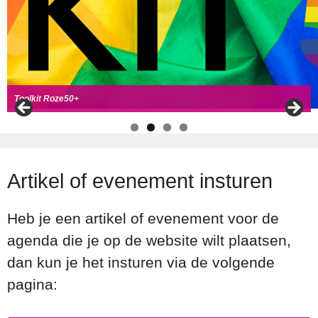
Handboek Roze Loper
Handreiking voor Roze 50+ ambassadeurs
Roze50+ zoek
t coll
ega's
Toolkit Roze50+
Artikel of evenement insturen
Heb je een artikel of evenement voor de
agenda die je op de website wilt plaatsen,
dan kun je het insturen via de volgende
pagina: