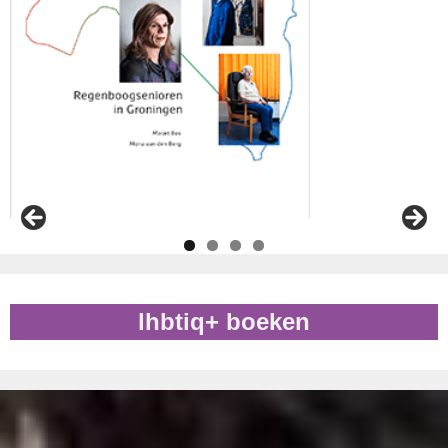
lhbtiq+ boeken