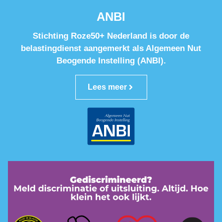
ANBI
Stichting Roze50+ Nederland is door de
belastingdienst aangemerkt als Algemeen Nut
Beogende Instelling (ANBI).
Lees meer