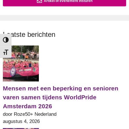
Artikel of evenement insturen
Laatste berichten
Keuze voor hoog contrast
Kies grootte van het lettertype
Mensen met een beperking en senioren
varen samen tijdens WorldPride
Amsterdam 2026
door Roze50+ Nederland
augustus 4, 2026