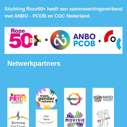
Stichting Roze50+ heeft een samenwerkingsverband
met ANBO - PCOB en COC Nederland.
Netwerkpartners