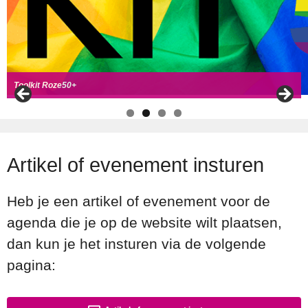
Handboek Roze Loper
Handreiking voor Roze 50+ ambassadeurs
Roze50+ zoek
t coll
ega's
Toolkit Roze50+
Artikel of evenement insturen
Heb je een artikel of evenement voor de
agenda die je op de website wilt plaatsen,
dan kun je het insturen via de volgende
pagina: