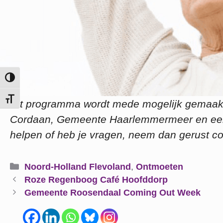
Keuze voor hoog contrast
Kies grootte van het lettertype
Dit programma wordt mede mogelijk gemaakt
Cordaan, Gemeente Haarlemmermeer en een t
helpen of heb je vragen, neem dan gerust co
Categorieën
Noord-Holland Flevoland
,
Ontmoeten
Roze Regenboog Café Hoofddorp
Gemeente Roosendaal Coming Out Week