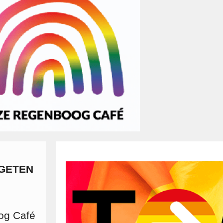
EGETEN
og Café