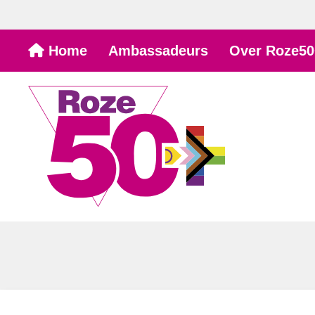
Ga
Home
Ambassadeurs
Over Roze50
naar
de
inhoud