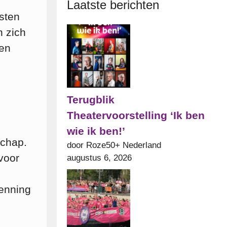
Laatste berichten
esten
n zich
ven
Terugblik
Theatervoorstelling ‘Ik ben
wie ik ben!’
schap.
door Roze50+ Nederland
voor
augustus 6, 2026
enning