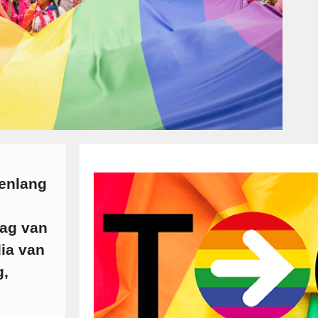
renlang
dag van
ia van
g,