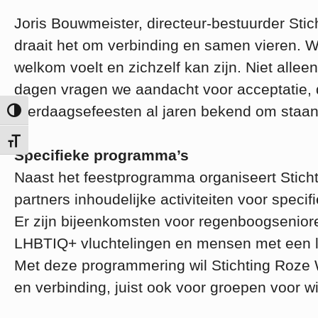
Joris Bouwmeister, directeur-bestuurder Sti
draait het om verbinding en samen vieren. 
welkom voelt en zichzelf kan zijn. Niet al
dagen vragen we aandacht voor acceptatie, di
Vierdaagsefeesten al jaren bekend om staan
Keuze voor hoog contrast
Kies grootte van het lettertype
Specifieke programma’s
Naast het feestprogramma organiseert Stic
partners inhoudelijke activiteiten voor sp
Er zijn bijeenkomsten voor regenboogseniore
LHBTIQ+ vluchtelingen en mensen met een li
Met deze programmering wil Stichting Roze
en verbinding, juist ook voor groepen voor wi