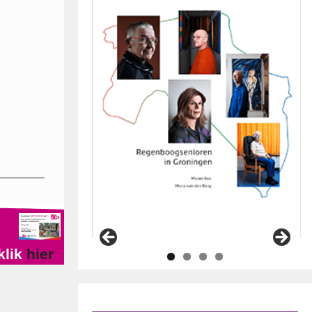
klik
hier