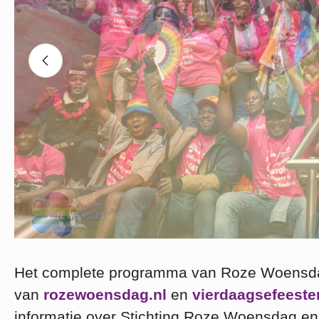
Slide 3 of 5
Het complete programma van Roze Woensdag
van
rozewoensdag.nl
en
vierdaagsefeeste
informatie over Stichting Roze Woensdag en 