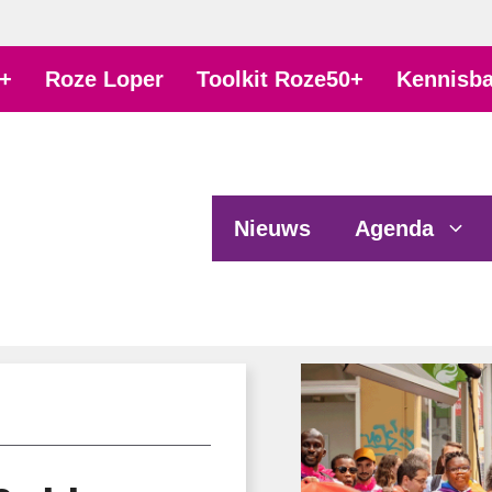
+
Roze Loper
Toolkit Roze50+
Kennisb
Nieuws
Agenda