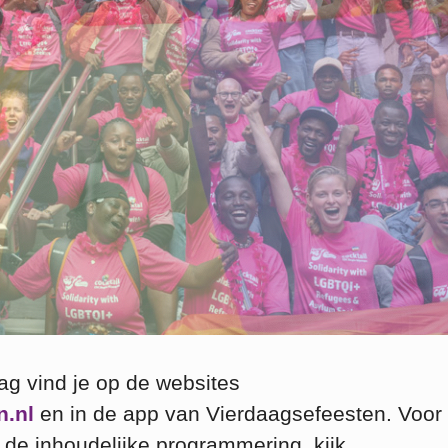
 vind je op de websites
n.nl
en in de app van Vierdaagsefeesten. Voor
de inhoudelijke programmering, kijk