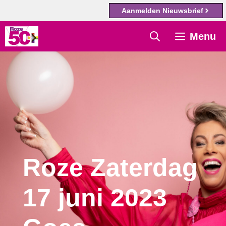
Aanmelden Nieuwsbrief
Ga
Menu
naar
de
inhoud
Roze Zaterdag
17 juni 2023