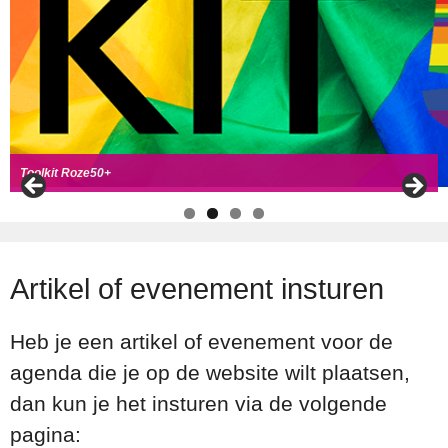
Handboek Roze Loper
Handreiking voor Roze 50+ ambassadeurs
Roze50+ zoek
t coll
ega's
Toolkit Roze50+
Artikel of evenement insturen
Heb je een artikel of evenement voor de
agenda die je op de website wilt plaatsen,
dan kun je het insturen via de volgende
pagina: