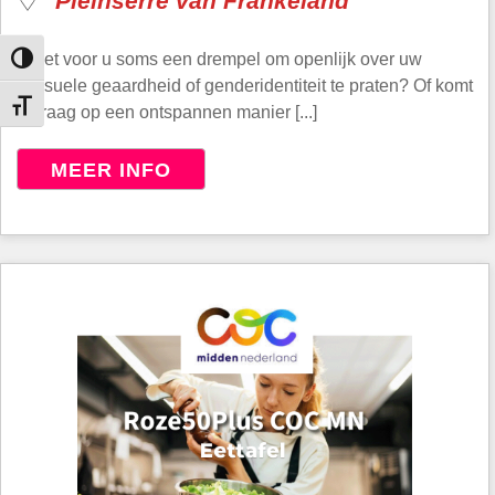
Pleinserre van Frankeland
Is het voor u soms een drempel om openlijk over uw
Keuze voor hoog contrast
seksuele geaardheid of genderidentiteit te praten? Of komt
Kies grootte van het lettertype
u graag op een ontspannen manier [...]
MEER INFO