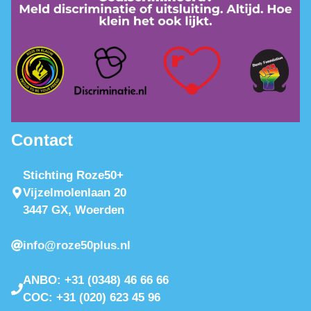
Contact
Stichting Roze50+
Vijzelmolenlaan 20
3447 GX, Woerden
info@roze50plus.nl
ANBO: +31 (0348) 46 66 66
COC: +31 (020) 623 45 96