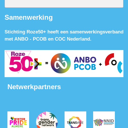
Samenwerking
Stichting Roze50+ heeft een samenwerkingsverband
met ANBO - PCOB en COC Nederland.
Netwerkpartners