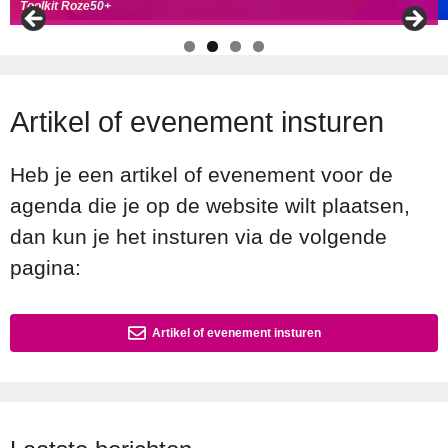
Handboek Roze Loper
Handreiking voor Roze 50+ ambassadeurs
Roze50+ zoek
t coll
ega's
Toolkit Roze50+
Artikel of evenement insturen
Heb je een artikel of evenement voor de
agenda die je op de website wilt plaatsen,
dan kun je het insturen via de volgende
pagina:
Artikel of evenement insturen