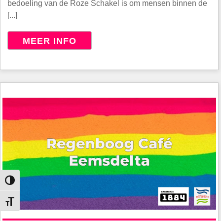
bedoeling van de Roze Schakel is om mensen binnen de
[...]
MEER INFO
Keuze voor hoog contrast
Kies grootte van het lettertype