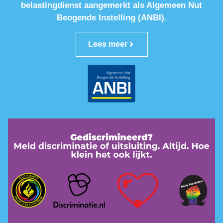
belastingdienst aangemerkt als Algemeen Nut
Beogende Instelling (ANBI).
Lees meer