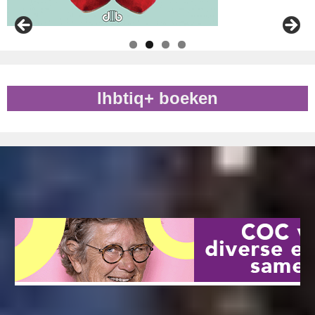
lhbtiq+ boeken