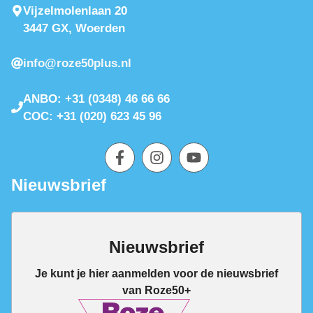
Vijzelmolenlaan 20
3447 GX, Woerden
info@roze50plus.nl
ANBO: +31 (0348) 46 66 66
COC: +31 (020) 623 45 96
Nieuwsbrief
Nieuwsbrief
Je kunt je hier aanmelden voor de nieuwsbrief
van Roze50+