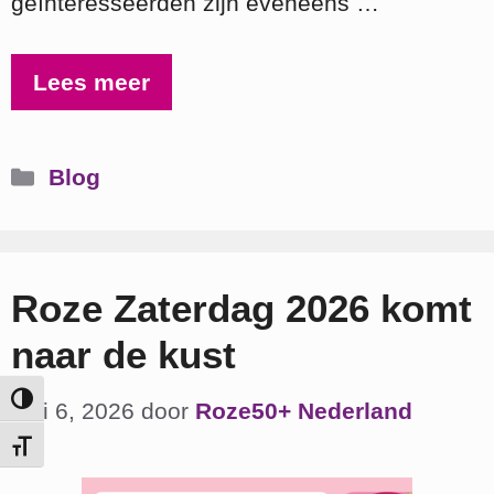
geïnteresseerden zijn eveneens …
Lees meer
Categorieën
Blog
Roze Zaterdag 2026 komt
naar de kust
Keuze voor hoog contrast
juni 6, 2026
door
Roze50+ Nederland
Kies grootte van het lettertype