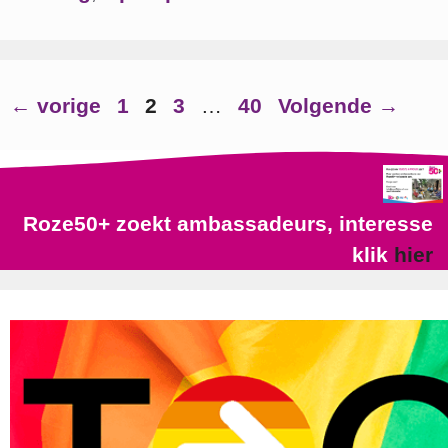
Pagina
Pagina
Pagina
Pagina
←
vorige
1
2
3
…
40
Volgende
→
Roze50+ zoekt ambassadeurs, interesse
klik
hier