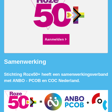
Aanmelden
Samenwerking
Stichting Roze50+ heeft een samenwerkingsverband
met ANBO - PCOB en COC Nederland.