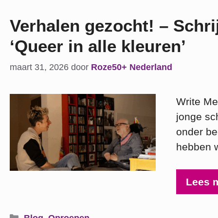
Verhalen gezocht! – Schri
‘Queer in alle kleuren’
maart 31, 2026
door
Roze50+ Nederland
Write Me
jonge sch
onder beg
hebben 
Lees 
Categorieën
Blog
,
Oproepen