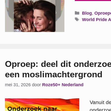
Categorieën
Blog
,
Oproep
Tags
World Pride 
Oproep: deel dit onderzo
een moslimachtergrond
mei 31, 2026
door
Roze50+ Nederland
Vanuit d
onderzoe