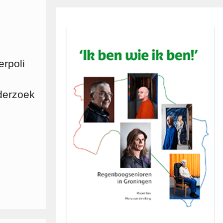
rpoli
derzoek