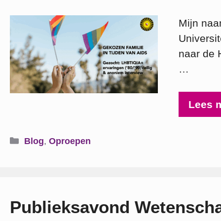
Mijn naa
Universit
naar de 
…
Lees 
Categorieën
Blog
,
Oproepen
Publieksavond Wetensch