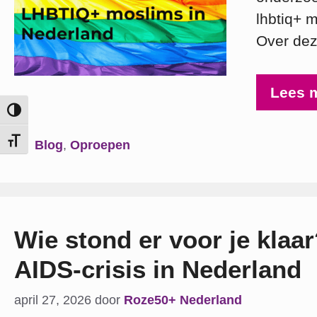
lhbtiq+ 
Over dez
Lees 
Keuze voor hoog contrast
Categorieën
Kies grootte van het lettertype
Blog
,
Oproepen
Wie stond er voor je klaa
AIDS-crisis in Nederland
april 27, 2026
door
Roze50+ Nederland