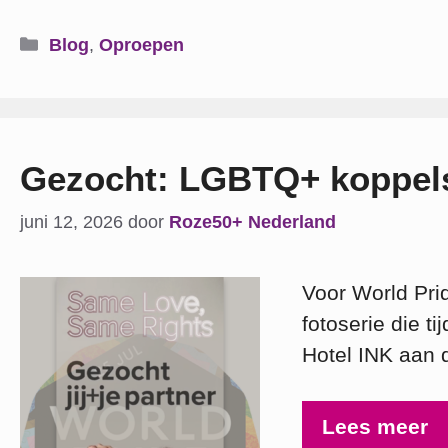
Categorieën
Blog
,
Oproepen
Gezocht: LGBTQ+ koppels 
juni 12, 2026
door
Roze50+ Nederland
Voor World Pri
fotoserie die t
Hotel INK aan 
Lees meer