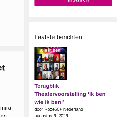
Laatste berichten
et
Terugblik
Theatervoorstelling ‘Ik ben
wie ik ben!’
amira
door Roze50+ Nederland
van
augustus 6, 2026