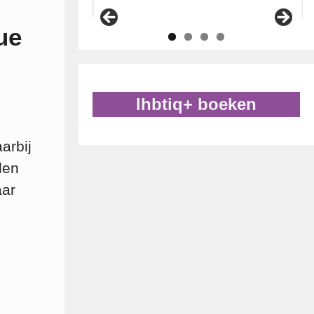
ue
lhbtiq+ boeken
arbij
len
aar