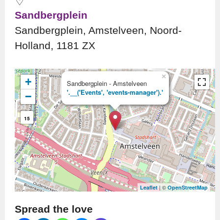
Sandbergplein
Sandbergplein, Amstelveen, Noord-
Holland, 1181 ZX
×
+
Sandbergplein - Amstelveen
'.__('Events', 'events-manager').'
−
15
| ©
Leaflet
OpenStreetMap
Spread the love