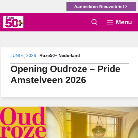
Aanmelden Nieuwsbrief
Ga
Menu
naar
de
inhoud
JUNI 6, 2026
Roze50+ Nederland
Opening Oudroze – Pride
Amstelveen 2026