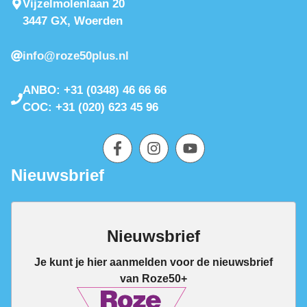
Vijzelmolenlaan 20
3447 GX, Woerden
info@roze50plus.nl
ANBO: +31 (0348) 46 66 66
COC: +31 (020) 623 45 96
Nieuwsbrief
Nieuwsbrief
Je kunt je hier aanmelden voor de nieuwsbrief
van Roze50+