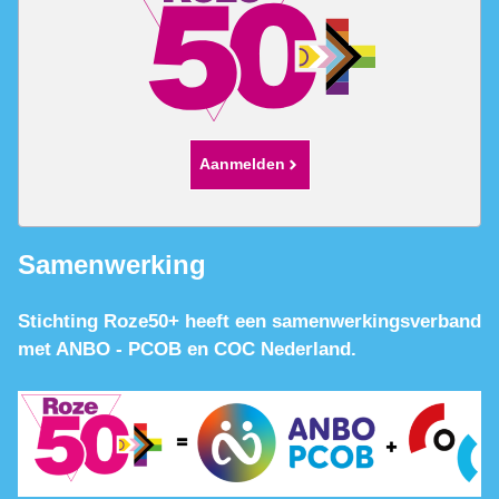
Aanmelden
Samenwerking
Stichting Roze50+ heeft een samenwerkingsverband
met ANBO - PCOB en COC Nederland.