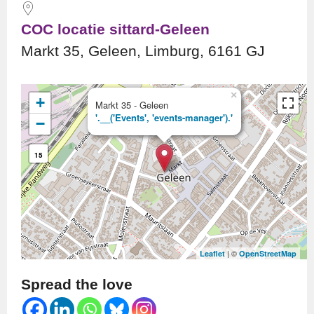
COC locatie sittard-Geleen
Markt 35, Geleen, Limburg, 6161 GJ
×
+
Markt 35 - Geleen
'.__('Events', 'events-manager').'
−
15
| ©
Leaflet
OpenStreetMap
Spread the love