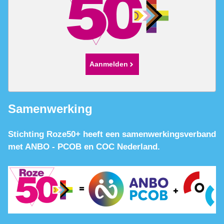
Aanmelden
Samenwerking
Stichting Roze50+ heeft een samenwerkingsverband
met ANBO - PCOB en COC Nederland.