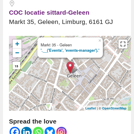
COC locatie sittard-Geleen
Markt 35, Geleen, Limburg, 6161 GJ
×
+
Markt 35 - Geleen
'.__('Events', 'events-manager').'
−
15
| ©
Leaflet
OpenStreetMap
Spread the love