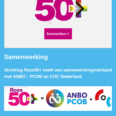
Aanmelden
Samenwerking
Stichting Roze50+ heeft een samenwerkingsverband
met ANBO - PCOB en COC Nederland.