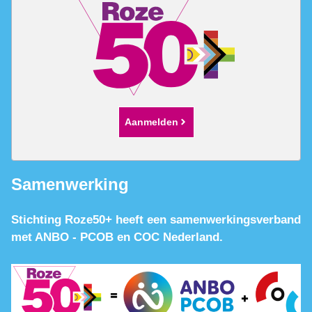
Aanmelden
Samenwerking
Stichting Roze50+ heeft een samenwerkingsverband
met ANBO - PCOB en COC Nederland.