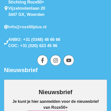
Stichting Roze50+
Vijzelmolenlaan 20
3447 GX, Woerden
info@roze50plus.nl
ANBO: +31 (0348) 46 66 66
COC: +31 (020) 623 45 96
Nieuwsbrief
Nieuwsbrief
Je kunt je hier aanmelden voor de nieuwsbrief
van Roze50+