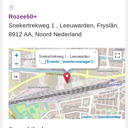
Rozee50+
Snekertrekweg 1 , Leeuwarden, Fryslân,
8912 AA, Noord Nederland
×
+
Snekertrekweg 1 - Leeuwarden
'.__('Events', 'events-manager').'
−
15
| ©
Leaflet
OpenStreetMap