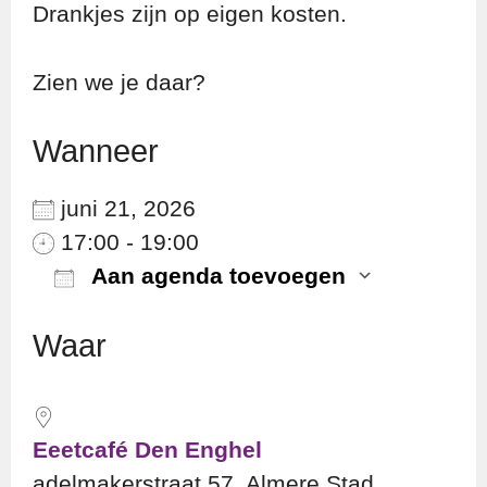
Drankjes zijn op eigen kosten.
Zien we je daar?
Wanneer
juni 21, 2026
17:00 - 19:00
Aan agenda toevoegen
Download ICS
Googl
Waar
Eeetcafé Den Enghel
adelmakerstraat 57, Almere Stad,