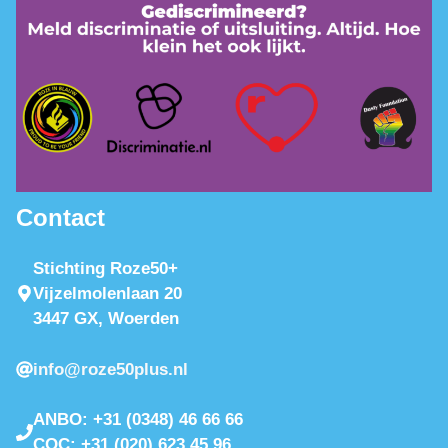
Contact
Stichting Roze50+
Vijzelmolenlaan 20
3447 GX, Woerden
info@roze50plus.nl
ANBO: +31 (0348) 46 66 66
COC: +31 (020) 623 45 96