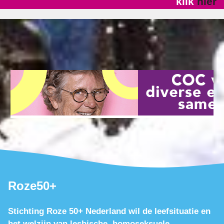
klik
hier
Roze50+
Stichting Roze 50+ Nederland wil de leefsituatie en
het welzijn van lesbische, homoseksuele,