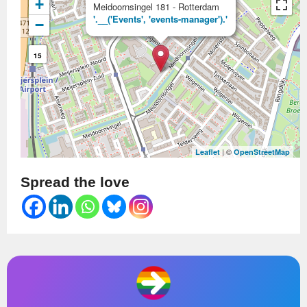
+
Meidoornsingel 181 - Rotterdam
'.__('Events', 'events-manager').'
−
15
| ©
Leaflet
OpenStreetMap
Spread the love