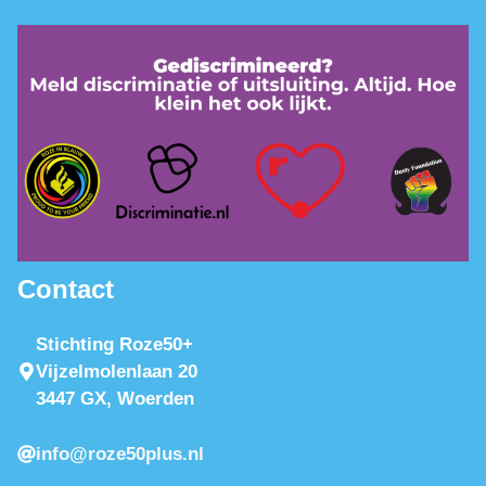
Contact
Stichting Roze50+
Vijzelmolenlaan 20
3447 GX, Woerden
info@roze50plus.nl