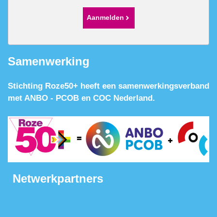
Aanmelden
Samenwerking
Stichting Roze50+ heeft een samenwerkingsverband
met ANBO - PCOB en COC Nederland.
Netwerkpartners