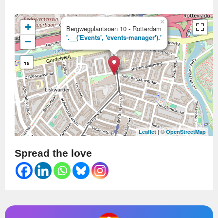
×
+
Bergwegplantsoen 10 - Rotterdam
'.__('Events', 'events-manager').'
−
15
| ©
Leaflet
OpenStreetMap
Spread the love