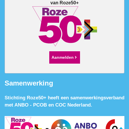
van Roze50+
Aanmelden
Samenwerking
Stichting Roze50+ heeft een samenwerkingsverband
met ANBO - PCOB en COC Nederland.