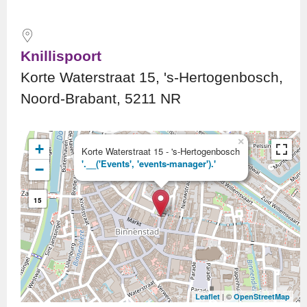
Knillispoort
Korte Waterstraat 15, 's-Hertogenbosch,
Noord-Brabant, 5211 NR
×
+
Korte Waterstraat 15 - 's-Hertogenbosch
'.__('Events', 'events-manager').'
−
15
| ©
Leaflet
OpenStreetMap