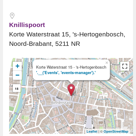
Knillispoort
Korte Waterstraat 15, 's-Hertogenbosch,
Noord-Brabant, 5211 NR
×
+
Korte Waterstraat 15 - 's-Hertogenbosch
'.__('Events', 'events-manager').'
−
15
| ©
Leaflet
OpenStreetMap