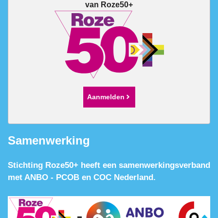
van Roze50+
Aanmelden
Samenwerking
Stichting Roze50+ heeft een samenwerkingsverband
met ANBO - PCOB en COC Nederland.