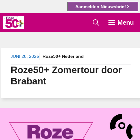
Aanmelden Nieuwsbrief
Ga
Menu
naar
de
inhoud
JUNI 28, 2026
Roze50+ Nederland
Roze50+ Zomertour door
Brabant