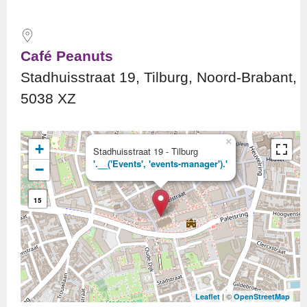
Café Peanuts
Stadhuisstraat 19, Tilburg, Noord-Brabant,
5038 XZ
×
+
Stadhuisstraat 19 - Tilburg
'.__('Events', 'events-manager').'
−
15
| ©
Leaflet
OpenStreetMap