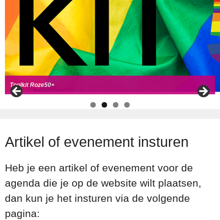
Handboek Roze Loper
Handreiking voor Roze 50+ ambassadeurs
Roze50+ zoek
t coll
ega's
Toolkit Roze50+
Artikel of evenement insturen
Heb je een artikel of evenement voor de
agenda die je op de website wilt plaatsen,
dan kun je het insturen via de volgende
pagina: