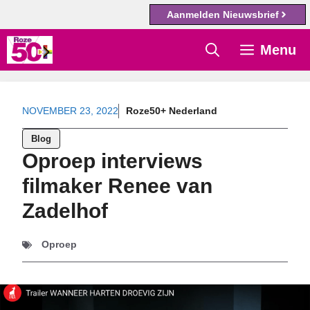
Aanmelden Nieuwsbrief
Ga
Menu
naar
de
inhoud
NOVEMBER 23, 2022
Roze50+ Nederland
Blog
Oproep interviews
filmaker Renee van
Zadelhof
Oproep