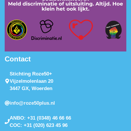
Contact
Stichting Roze50+
Vijzelmolenlaan 20
3447 GX, Woerden
info@roze50plus.nl
ANBO: +31 (0348) 46 66 66
COC: +31 (020) 623 45 96