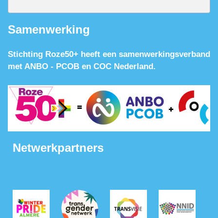
Samenwerking
Stichting Roze50+ heeft een samenwerkingsverband
met ANBO - PCOB en COC Nederland.
Netwerkpartners