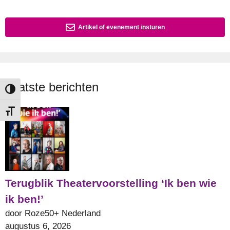
Artikel of evenement insturen
Laatste berichten
Keuze voor hoog contrast
Kies grootte van het lettertype
Terugblik Theatervoorstelling ‘Ik ben wie
ik ben!’
door Roze50+ Nederland
augustus 6, 2026