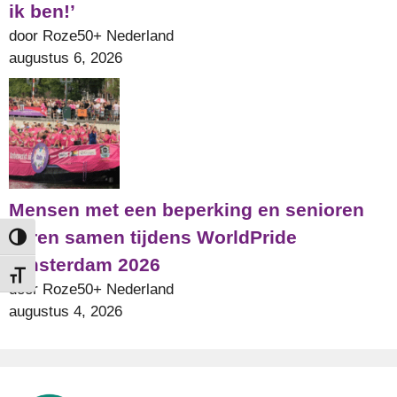
ik ben!’
door Roze50+ Nederland
augustus 6, 2026
Mensen met een beperking en senioren
varen samen tijdens WorldPride
Keuze voor hoog contrast
Amsterdam 2026
Kies grootte van het lettertype
door Roze50+ Nederland
augustus 4, 2026