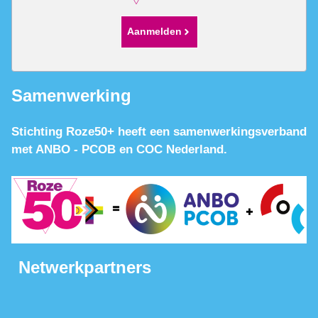
Aanmelden
Samenwerking
Stichting Roze50+ heeft een samenwerkingsverband
met ANBO - PCOB en COC Nederland.
Netwerkpartners