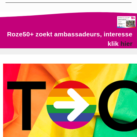
Roze50+ zoekt ambassadeurs, interesse
klik
hier