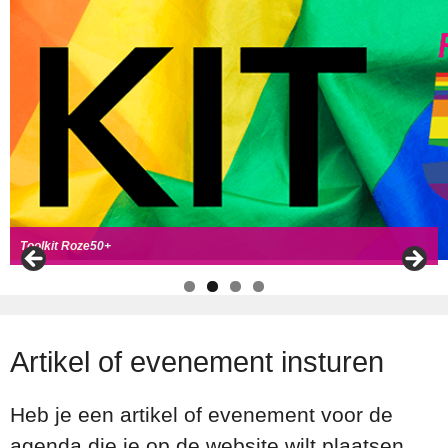
Handboek Roze Loper
Handreiking voor Roze 50+ ambassadeurs
Roze50+ zoek
t coll
ega's
Toolkit Roze50+
Artikel of evenement insturen
Heb je een artikel of evenement voor de
agenda die je op de website wilt plaatsen,