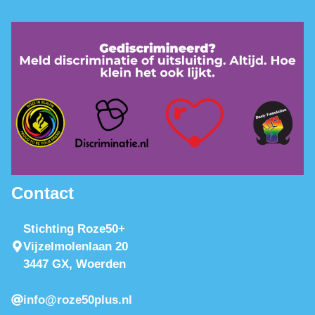
Contact
Stichting Roze50+
Vijzelmolenlaan 20
3447 GX, Woerden
info@roze50plus.nl