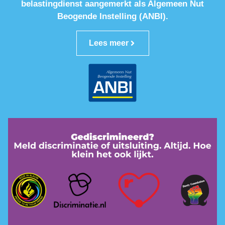
belastingdienst aangemerkt als Algemeen Nut
Beogende Instelling (ANBI).
Lees meer