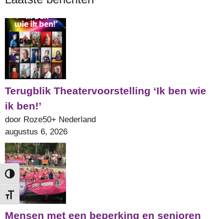
Terugblik Theatervoorstelling ‘Ik ben wie
ik ben!’
door Roze50+ Nederland
augustus 6, 2026
Keuze voor hoog contrast
Kies grootte van het lettertype
Mensen met een beperking en senioren