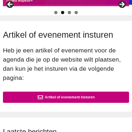
Handboek Roze Loper
Handreiking voor Roze 50+ ambassadeurs
Roze50+ zoek
t coll
ega's
Toolkit Roze50+
Artikel of evenement insturen
Heb je een artikel of evenement voor de
agenda die je op de website wilt plaatsen,
dan kun je het insturen via de volgende
pagina:
Artikel of evenement insturen
Laatste berichten