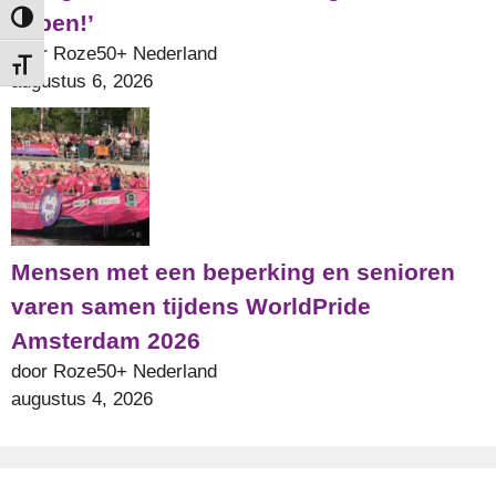
ik ben!’
Keuze voor hoog contrast
door Roze50+ Nederland
Kies grootte van het lettertype
augustus 6, 2026
Mensen met een beperking en senioren
varen samen tijdens WorldPride
Amsterdam 2026
door Roze50+ Nederland
augustus 4, 2026