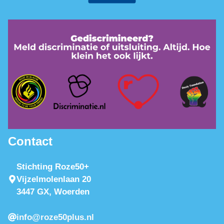
Contact
Stichting Roze50+
Vijzelmolenlaan 20
3447 GX, Woerden
info@roze50plus.nl