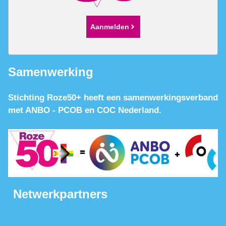
Aanmelden
Samenwerking
Stichting Roze50+ heeft een samenwerkingsverband
met ANBO - PCOB en COC Nederland.
Netwerkpartners