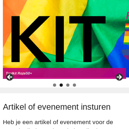
Handboek Roze Loper
Handreiking voor Roze 50+ ambassadeurs
Roze50+ zoek
t coll
ega's
Toolkit Roze50+
Artikel of evenement insturen
Heb je een artikel of evenement voor de