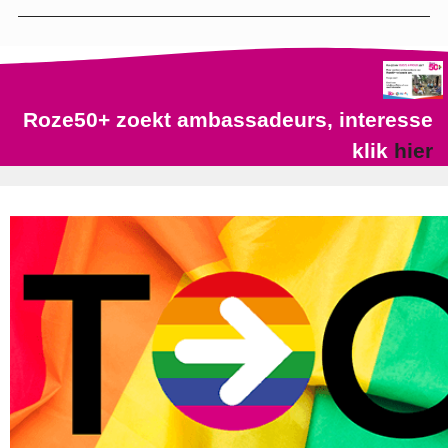
Roze50+ zoekt ambassadeurs, interesse
klik
hier