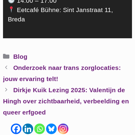
14.00 – 17.00
Eetcafé Bühne: Sint Janstraat 11,
Breda
Categorieën
Blog
Onderzoek naar trans zorglocaties:
jouw ervaring telt!
Dirkje Kuik Lezing 2025: Valentijn de
Hingh over zichtbaarheid, verbeelding en
queer erfgoed