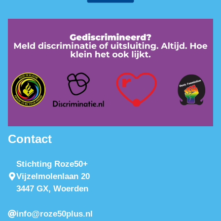
Contact
Stichting Roze50+
Vijzelmolenlaan 20
3447 GX, Woerden
info@roze50plus.nl