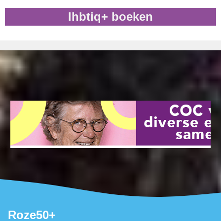
lhbtiq+ boeken
Roze50+