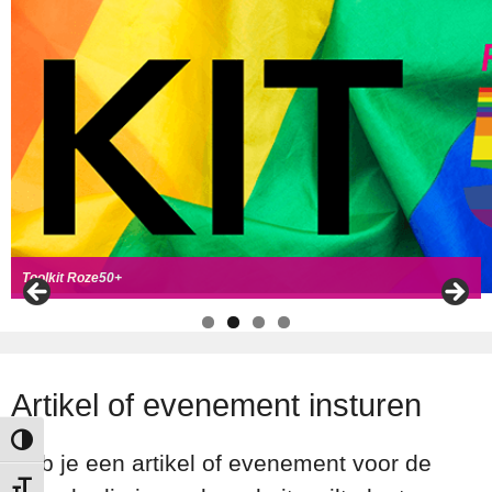
Handboek Roze Loper
Handreiking voor Roze 50+ ambassadeurs
Roze50+ zoek
t coll
ega's
Toolkit Roze50+
Artikel of evenement insturen
Keuze voor hoog contrast
Heb je een artikel of evenement voor de
Kies grootte van het lettertype