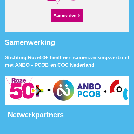
Aanmelden
Samenwerking
Stichting Roze50+ heeft een samenwerkingsverband
met ANBO - PCOB en COC Nederland.
Netwerkpartners