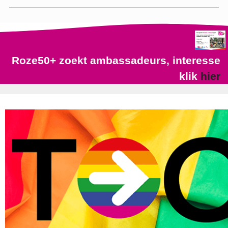
Roze50+ zoekt ambassadeurs, interesse
klik
hier