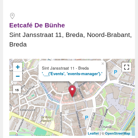
Eetcafé De Bünhe
Sint Jansstraat 11, Breda, Noord-Brabant,
Breda
×
+
Sint Jansstraat 11 - Breda
'.__('Events', 'events-manager').'
−
15
| ©
Leaflet
OpenStreetMap