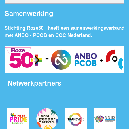
Samenwerking
Stichting Roze50+ heeft een samenwerkingsverband
met ANBO - PCOB en COC Nederland.
Netwerkpartners