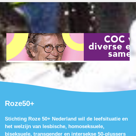
Roze50+
Stichting Roze 50+ Nederland wil de leefsituatie en
het welzijn van lesbische, homoseksuele,
biseksuele, transgender en intersekse 50-plussers