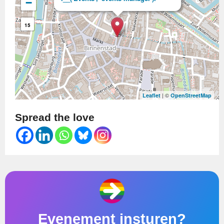
−
15
| ©
Leaflet
OpenStreetMap
Spread the love
Evenement insturen?