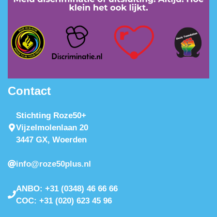
Contact
Stichting Roze50+
Vijzelmolenlaan 20
3447 GX, Woerden
info@roze50plus.nl
ANBO: +31 (0348) 46 66 66
COC: +31 (020) 623 45 96