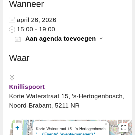
Wanneer
april 26, 2026
15:00 - 19:00
Aan agenda toevoegen
Download ICS
Googl
Waar
Knillispoort
Korte Waterstraat 15, 's-Hertogenbosch,
Noord-Brabant, 5211 NR
×
+
Korte Waterstraat 15 - 's-Hertogenbosch
'.__('Events', 'events-manager').'