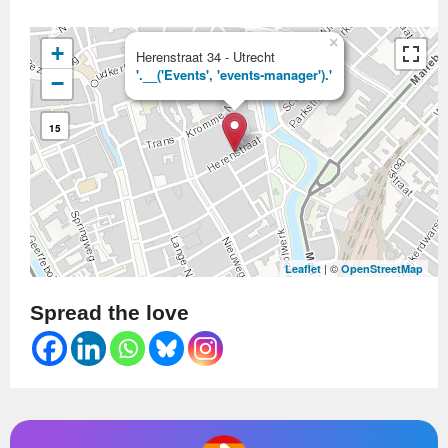
×
+
Herenstraat 34 - Utrecht
'.__('Events', 'events-manager').'
−
15
| ©
Leaflet
OpenStreetMap
Spread the love