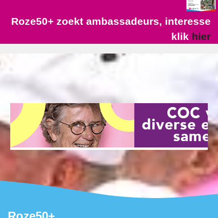
Roze50+ zoekt ambassadeurs, interesse
klik
hier
Roze50+