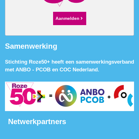
Aanmelden
Samenwerking
Stichting Roze50+ heeft een samenwerkingsverband
met ANBO - PCOB en COC Nederland.
Netwerkpartners