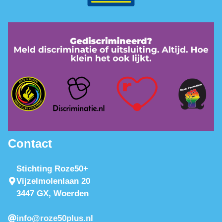
Contact
Stichting Roze50+
Vijzelmolenlaan 20
3447 GX, Woerden
info@roze50plus.nl