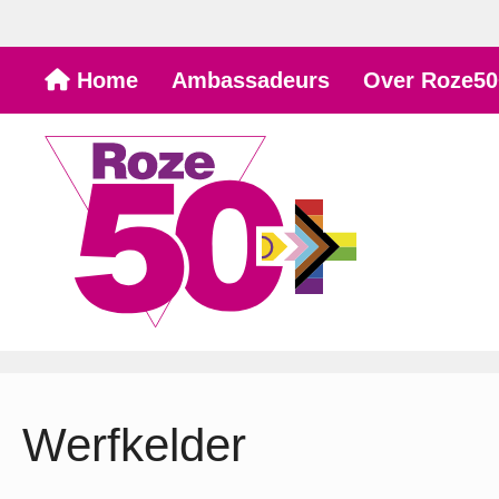
Ga
Home
Ambassadeurs
Over Roze50
naar
de
inhoud
Werfkelder