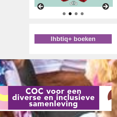
lhbtiq+ boeken