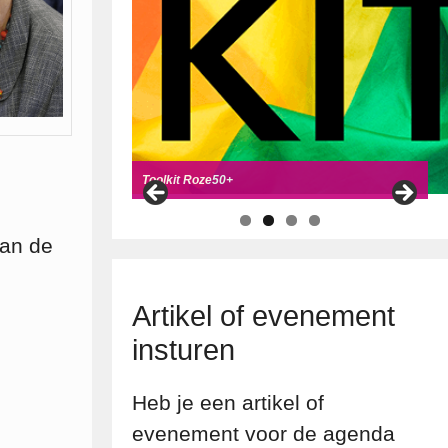
Handboek Roze Loper
Handreiking voor Roze 50+ ambassadeurs
Roze50+ zoek
t coll
ega's
Toolkit Roze50+
van de
Artikel of evenement
insturen
Heb je een artikel of
evenement voor de agenda