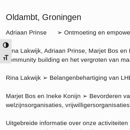
Oldambt, Groningen
Adriaan Prinse ➢ Ontmoeting en empower
Keuze voor hoog contrast
Rina Lakwijk, Adriaan Prinse, Marjet Bos e
community building en het vergroten van ma
Kies grootte van het lettertype
Rina Lakwijk ➢ Belangenbehartiging van LHB
Marjet Bos en Ineke Konijn ➢ Bevorderen van
welzijnsorganisaties, vrijwilligersorganisati
Uitgebreide informatie over onze activiteiten 