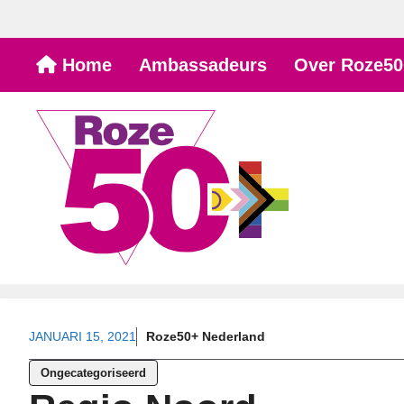
Ga
Home
Ambassadeurs
Over Roze50
naar
de
inhoud
JANUARI 15, 2021
Roze50+ Nederland
Ongecategoriseerd