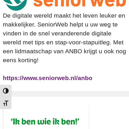
De digitale wereld maakt het leven leuker en
makkelijker. SeniorWeb helpt u uw weg te
vinden in de snel veranderende digitale
wereld met tips en stap-voor-stapuitleg. Met
een lidmaatschap van ANBO krijgt u ook nog
eens korting!
https://www.seniorweb.nl/anbo
Keuze voor hoog contrast
Kies grootte van het lettertype