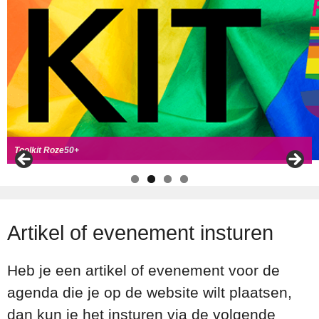
Handboek Roze Loper
Handreiking voor Roze 50+ ambassadeurs
Roze50+ zoek
t coll
ega's
Toolkit Roze50+
Artikel of evenement insturen
Heb je een artikel of evenement voor de
agenda die je op de website wilt plaatsen,
dan kun je het insturen via de volgende