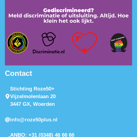
Contact
Stichting Roze50+
Vijzelmolenlaan 20
3447 GX, Woerden
info@roze50plus.nl
ANBO: +31 (0348) 46 66 66