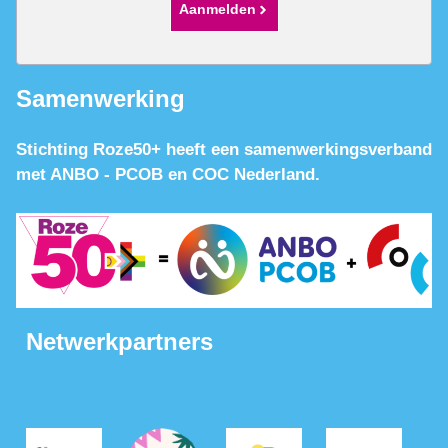
Aanmelden
Samenwerking
Stichting Roze50+ heeft een samenwerkingsverband
met ANBO - PCOB en COC Nederland.
Netwerkpartners