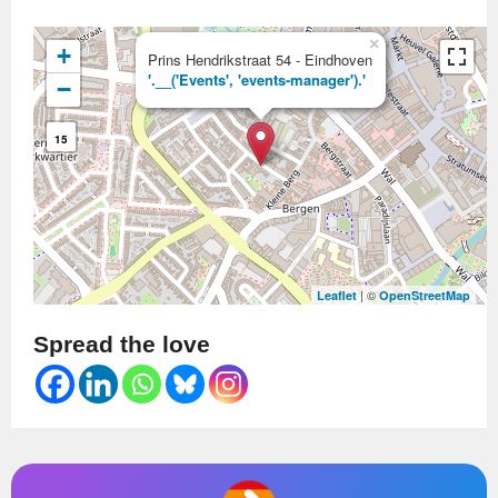
×
+
Prins Hendrikstraat 54 - Eindhoven
'.__('Events', 'events-manager').'
−
15
| ©
Leaflet
OpenStreetMap
Spread the love