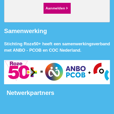
Aanmelden
Samenwerking
Stichting Roze50+ heeft een samenwerkingsverband
met ANBO - PCOB en COC Nederland.
Netwerkpartners