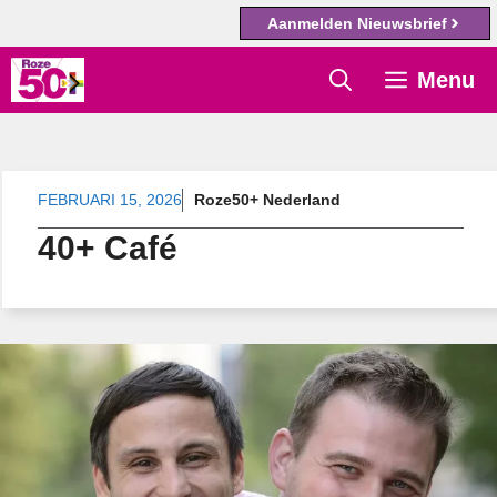
Aanmelden Nieuwsbrief
Ga
Menu
naar
de
inhoud
FEBRUARI 15, 2026
Roze50+ Nederland
40+ Café