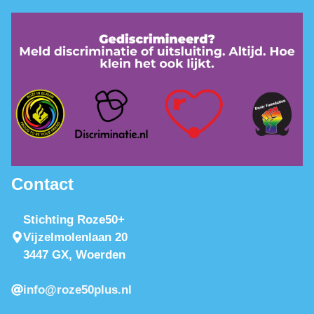
Contact
Stichting Roze50+
Vijzelmolenlaan 20
3447 GX, Woerden
info@roze50plus.nl